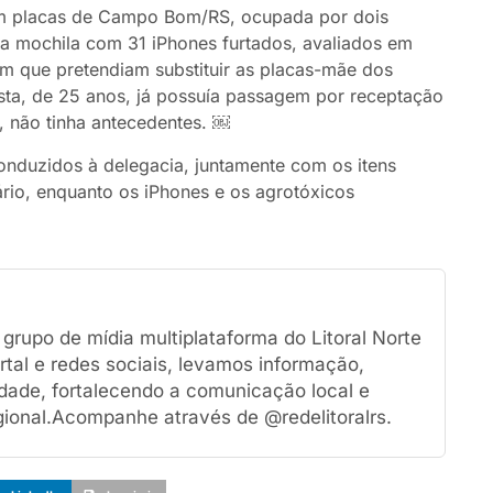
om placas de Campo Bom/RS, ocupada por dois
ma mochila com 31 iPhones furtados, avaliados em
 que pretendiam substituir as placas-mãe dos
ista, de 25 anos, já possuía passagem por receptação
, não tinha antecedentes. ￼
onduzidos à delegacia, juntamente com os itens
ário, enquanto os iPhones e os agrotóxicos
rupo de mídia multiplataforma do Litoral Norte
tal e redes sociais, levamos informação,
dade, fortalecendo a comunicação local e
ional.Acompanhe através de @redelitoralrs.