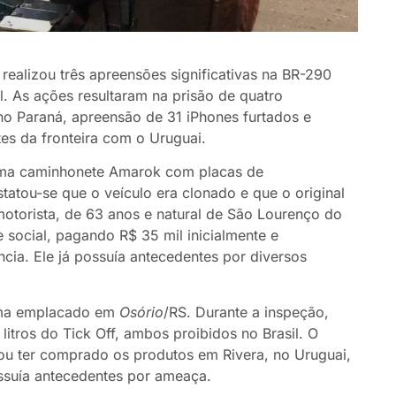
) realizou três apreensões significativas na BR-290
 As ações resultaram na prisão de quatro
o Paraná, apreensão de 31 iPhones furtados e
tes da fronteira com o Uruguai.
uma caminhonete Amarok com placas de
atou-se que o veículo era clonado e que o original
otorista, de 63 anos e natural de São Lourenço do
e social, pagando R$ 35 mil inicialmente e
cia. Ele já possuía antecedentes por diversos
isma emplacado em
Osório
/RS. Durante a inspeção,
itros do Tick Off, ambos proibidos no Brasil. O
rou ter comprado os produtos em Rivera, no Uruguai,
ossuía antecedentes por ameaça.