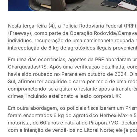
Nesta terça-feira (4), a Polícia Rodoviária Federal (PRF
(Freeway), como parte da Operação Rodovida/Carnaval.
indivíduos, recuperação de uma caminhonete roubada n
interceptação de 6 kg de agrotóxicos ilegais provenien
Em uma das ocorrências, agentes da PRF abordaram 
Charqueadas/RS. Após uma verificação detalhada, const
havia sido roubado no Paraná em outubro de 2024. O m
Sul, afirmou ter adquirido o carro por meio de uma red
comprometendo-se a quitar o restante após a transferên
crimes, incluindo estelionato e lesão corporal. ￼
Em outra abordagem, os policiais fiscalizaram um Pr
foram encontrados 6 kg do agrotóxico Herbex Max e 5 l
motorista, de 60 anos e natural de Pirapora/MG, decla
com a intenção de vendê-los no Litoral Norte; ele já p