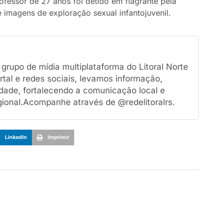
ofessor de 27 anos foi detido em flagrante pela
imagens de exploração sexual infantojuvenil.
rupo de mídia multiplataforma do Litoral Norte
tal e redes sociais, levamos informação,
dade, fortalecendo a comunicação local e
ional.Acompanhe através de @redelitoralrs.
LinkedIn
Imprimir