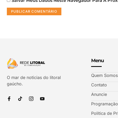
Salvar Meus Dados Neste Navegador Para A Pró
Menu
Quem Somos
O mar de noticias do litoral
gaúcho.
Contato
Anuncie
Programação
Politica de P