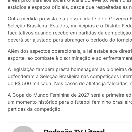
áreas próximas aos locais oficiais do evento. Além dis
estádios e espaços oficiais, desde que respeitadas as n
Outra medida prevista é a possibilidade de o Governo F
Seleção Brasileira. Estados, municípios e o Distrito F
facultativos quando receberem partidas da competição.
deverá ser ajustado para abranger o período do torneio
Além dos aspectos operacionais, a lei estabelece dire
esporte, ao combate à discriminação e ao enfrentament
A legislação também presta homenagem às pioneiras do 
defenderam a Seleção Brasileira nas competições inter
de R$ 500 mil cada. Nos casos de atletas já falecidas, 
A Copa do Mundo Feminina de 2027 será a primeira edi
um momento histórico para o futebol feminino brasilei
partidas da competição.