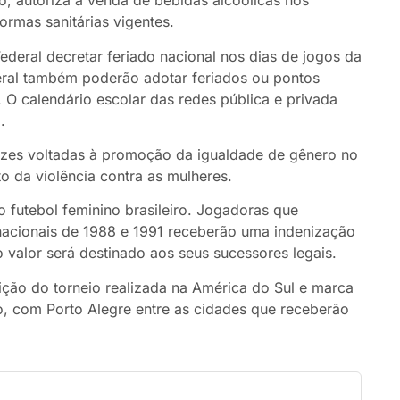
so, autoriza a venda de bebidas alcoólicas nos
ormas sanitárias vigentes.
ederal decretar feriado nacional nos dias de jogos da
ederal também poderão adotar feriados ou pontos
 O calendário escolar das redes pública e privada
.
trizes voltadas à promoção da igualdade de gênero no
o da violência contra as mulheres.
futebol feminino brasileiro. Jogadoras que
nacionais de 1988 e 1991 receberão uma indenização
o valor será destinado aos seus sucessores legais.
ção do torneio realizada na América do Sul e marca
ro, com Porto Alegre entre as cidades que receberão