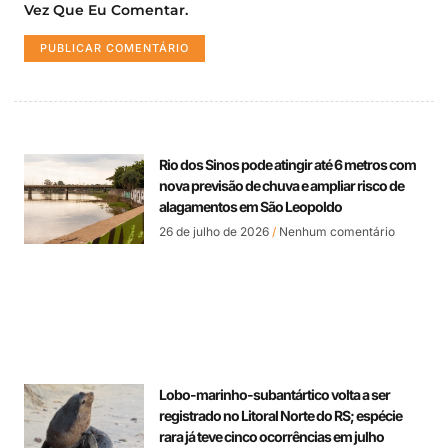
Vez Que Eu Comentar.
Rio dos Sinos pode atingir até 6 metros com
nova previsão de chuva e ampliar risco de
alagamentos em São Leopoldo
26 de julho de 2026
Nenhum comentário
Lobo-marinho-subantártico volta a ser
registrado no Litoral Norte do RS; espécie
rara já teve cinco ocorrências em julho