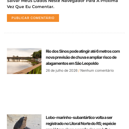
Salvar Meus Dados Neste Navegador Para A Próxima
Vez Que Eu Comentar.
Rio dos Sinos pode atingir até 6 metros com
nova previsão de chuva e ampliar risco de
alagamentos em São Leopoldo
26 de julho de 2026
Nenhum comentário
Lobo-marinho-subantártico volta a ser
registrado no Litoral Norte do RS; espécie