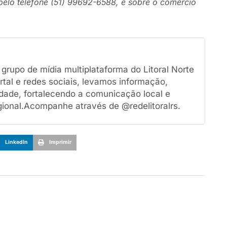
pelo telefone (51) 99692-6588, e sobre o comércio
rupo de mídia multiplataforma do Litoral Norte
tal e redes sociais, levamos informação,
dade, fortalecendo a comunicação local e
ional.Acompanhe através de @redelitoralrs.
LinkedIn
Imprimir