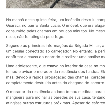
Na manhã desta quinta-feira, um incêndio destruiu com
Guaraci, no bairro Santa Luzia. O imóvel, que era alug
consumido pelas chamas em poucos minutos. No mesmo 
risco, não foi atingida pelo fogo.
Segundo as primeiras informações da Brigada Militar, a
um celular conectado ao carregador. No entanto, a perí
confirmar a causa do ocorrido e realizar uma análise m
Uma adolescente, que estava no interior da casa no m
tempo e avisar o morador da residência dos fundos. E
mas, devido à rápida propagação das chamas, caracterí
completamente destruída antes da chegada do socorro
O morador da residência ao lado tomou medidas para ev
mangueira para molhar as paredes de sua casa, tentand
atingisse outras estruturas próximas. Apesar do esforç