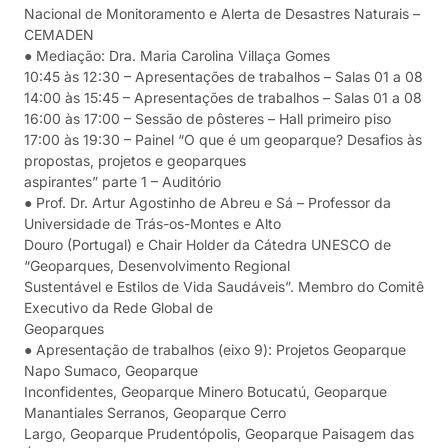
Nacional de Monitoramento e Alerta de Desastres Naturais –
CEMADEN
● Mediação: Dra. Maria Carolina Villaça Gomes
10:45 às 12:30 – Apresentações de trabalhos – Salas 01 a 08
14:00 às 15:45 – Apresentações de trabalhos – Salas 01 a 08
16:00 às 17:00 – Sessão de pôsteres – Hall primeiro piso
17:00 às 19:30 – Painel “O que é um geoparque? Desafios às
propostas, projetos e geoparques
aspirantes” parte 1 – Auditório
● Prof. Dr. Artur Agostinho de Abreu e Sá – Professor da
Universidade de Trás-os-Montes e Alto
Douro (Portugal) e Chair Holder da Cátedra UNESCO de
“Geoparques, Desenvolvimento Regional
Sustentável e Estilos de Vida Saudáveis”. Membro do Comitê
Executivo da Rede Global de
Geoparques
● Apresentação de trabalhos (eixo 9): Projetos Geoparque
Napo Sumaco, Geoparque
Inconfidentes, Geoparque Minero Botucatú, Geoparque
Manantiales Serranos, Geoparque Cerro
Largo, Geoparque Prudentópolis, Geoparque Paisagem das